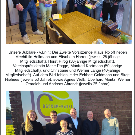
Unsere Jubilare - v.l.n.r.: Der Zweite Vorsitzende Klaus Roloff neben
Mechthild Hellmann und Elisabeth Harren (jeweils 25-jährige
Mitgliedschaft), Horst Pirog (30-jährige Mitgliedschaft),
Vereinspräsidentin Merle Rogge, Manfred Kortmann (50-jährige
Mitgliedschaft), und Christiane und Werner Lange (40-jährige
Mitgliedschaft). Auf dem Bild fehlen leider Eckhart Goldmann und Birgit
Niehues (jeweils 50 Jahre), sowie Agnes Welk, Eberhard Möritz, Werner
Ormeloh und Andreas Ahrendt (jeweils 25 Jahre)