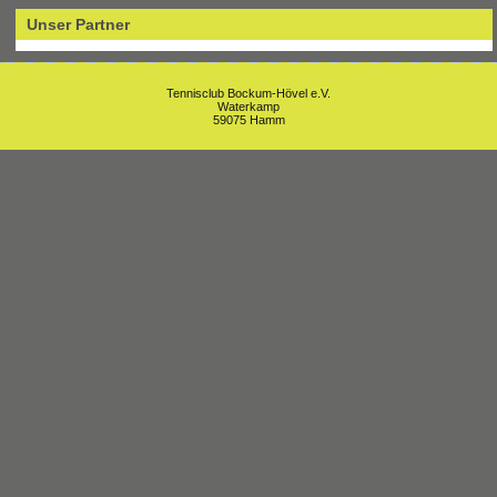
Unser Partner
Tennisclub Bockum-Hövel e.V.
Waterkamp
59075 Hamm