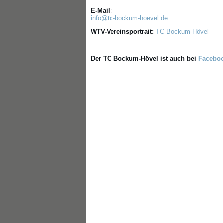
E-Mail:
info@tc-bockum-hoevel.de
WTV-Vereinsportrait:
TC Bockum-Hövel
Der TC Bockum-Hövel ist auch bei
Facebo