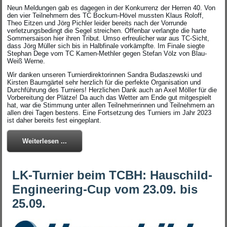
Neun Meldungen gab es dagegen in der Konkurrenz der Herren 40. Von
den vier Teilnehmern des TC Bockum-Hövel mussten Klaus Roloff,
Theo Eitzen und Jörg Pichler leider bereits nach der Vorrunde
verletzungsbedingt die Segel streichen. Offenbar verlangte die harte
Sommersaison hier ihren Tribut. Umso erfreulicher war aus TC-Sicht,
dass Jörg Müller sich bis in Halbfinale vorkämpfte. Im Finale siegte
Stephan Dege vom TC Kamen-Methler gegen Stefan Völz von Blau-
Weiß Werne.
Wir danken unseren Turnierdirektorinnen Sandra Budaszewski und
Kirsten Baumgärtel sehr herzlich für die perfekte Organisation und
Durchführung des Turniers! Herzlichen Dank auch an Axel Möller für die
Vorbereitung der Plätze! Da auch das Wetter am Ende gut mitgespielt
hat, war die Stimmung unter allen Teilnehmerinnen und Teilnehmern an
allen drei Tagen bestens. Eine Fortsetzung des Turniers im Jahr 2023
ist daher bereits fest eingeplant.
Weiterlesen ...
LK-Turnier beim TCBH: Hauschild-
Engineering-Cup vom 23.09. bis
25.09.