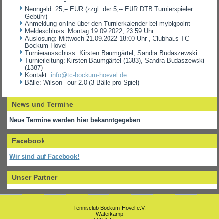
Nenngeld: 25,-- EUR (zzgl. der 5,-- EUR DTB Turnierspieler
Gebühr)
Anmeldung online über den Turnierkalender bei mybigpoint
Meldeschluss: Montag 19.09.2022, 23:59 Uhr
Auslosung: Mittwoch 21.09.2022 18:00 Uhr , Clubhaus TC
Bockum Hövel
Turnierausschuss: Kirsten Baumgärtel, Sandra Budaszewski
Turnierleitung: Kirsten Baumgärtel (1383), Sandra Budaszewski
(1387)
Kontakt:
info@tc-bockum-hoevel.de
Bälle: Wilson Tour 2.0 (3 Bälle pro Spiel)
News und Termine
Neue Termine werden hier bekanntgegeben
Facebook
Wir sind auf Facebook!
Unser Partner
Tennisclub Bockum-Hövel e.V.
Waterkamp