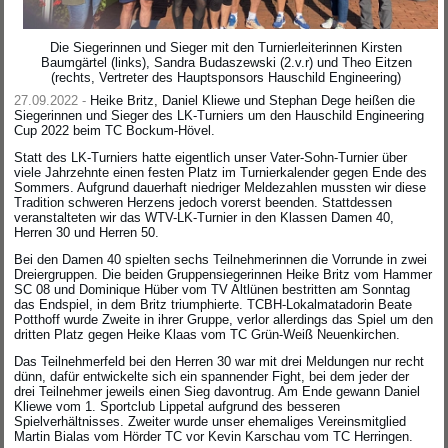
Die Siegerinnen und Sieger mit den Turnierleiterinnen Kirsten
Baumgärtel (links), Sandra Budaszewski (2.v.r) und Theo Eitzen
(rechts, Vertreter des Hauptsponsors Hauschild Engineering)
27.09.2022 -
Heike Britz, Daniel Kliewe und Stephan Dege heißen die
Siegerinnen und Sieger des LK-Turniers um den Hauschild Engineering
Cup 2022 beim TC Bockum-Hövel.
Statt des LK-Turniers hatte eigentlich unser Vater-Sohn-Turnier über
viele Jahrzehnte einen festen Platz im Turnierkalender gegen Ende des
Sommers. Aufgrund dauerhaft niedriger Meldezahlen mussten wir diese
Tradition schweren Herzens jedoch vorerst beenden. Stattdessen
veranstalteten wir das WTV-LK-Turnier in den Klassen Damen 40,
Herren 30 und Herren 50.
Bei den Damen 40 spielten sechs Teilnehmerinnen die Vorrunde in zwei
Dreiergruppen. Die beiden Gruppensiegerinnen Heike Britz vom Hammer
SC 08 und Dominique Hüber vom TV Altlünen bestritten am Sonntag
das Endspiel, in dem Britz triumphierte. TCBH-Lokalmatadorin Beate
Potthoff wurde Zweite in ihrer Gruppe, verlor allerdings das Spiel um den
dritten Platz gegen Heike Klaas vom TC Grün-Weiß Neuenkirchen.
Das Teilnehmerfeld bei den Herren 30 war mit drei Meldungen nur recht
dünn, dafür entwickelte sich ein spannender Fight, bei dem jeder der
drei Teilnehmer jeweils einen Sieg davontrug. Am Ende gewann Daniel
Kliewe vom 1. Sportclub Lippetal aufgrund des besseren
Spielverhältnisses. Zweiter wurde unser ehemaliges Vereinsmitglied
Martin Bialas vom Hörder TC vor Kevin Karschau vom TC Herringen.