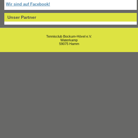
Wir sind auf Facebook!
Unser Partner
Tennisclub Bockum-Hövel e.V.
Waterkamp
59075 Hamm