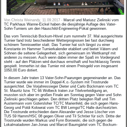
Von Christa Weinandy, 11.09.2017 -
Marcel und Mariusz Zielinski vom
TC Parkhaus Wanne-Eickel haben die diesjährige Auflage des Vater-
Sohn-Turniers um den Hauschild-Engineering-Pokal gewonnen.
Das vom Tennisclub Bockum-Hövel zum nunmehr 37. Mal ausgerichtete
Turnier fand trotz bescheidener Wetterprognosen bei fast durchweg
schönem Tenniswetter statt. Das Turnier hat sich längst zu einer
Konstante im Hammer Turnierkalender etabliert und bietet Vätern und
Söhnen die seltene Gelegenheit, sich gemeinsam im Wettkampf mit
anderen zu messen. Auch wenn dabei immer der Spaß im Vordergrund
steht - auf den Plätzen wird durchaus ernsthaft und hochklassig Tennis
gespielt. Immerhin ist das Turnier mit einem Preisgeld von insgesamt
1050,00 Euro dotiert.
In diesem Jahr traten 13 Vater-Sohn-Paarungen gegeneinander an. Das
Turnier wurde wie immer im Doppel-K.o.-System mit Trostrunde
ausgerichtet. Die Vorjahressieger Dieter und Carlo Bückmann vom TC
St. Mauritz bzw. TC 66 Wolbeck traten zur Titelverteidigung an,
mussten sich aber im großen Finale am Sonntag gegen Vater und Sohn
Zielinski geschlagen geben. Den dritten Platz belegten Ralf und Tim
Austermann vom Gütersloher TC/TC Marienfeld, die sich gegen Hans-
Georg und Poldi Kolowrat vom TC BW Lemgo/TC Halle durchsetzten.
Die Trostrunde entschieden dann Alexander und Jesse Löscher von
TUS 59 Hamm/HSC 08 gegen Oliver und Til Schröer für sich. Dritte der
Trostrunde wurden Markus und Fynn Borowski, die sich gegen die
Lokalmatadoren Jan-Jonas und Marcel Baumgärtel vom TC Bockum-