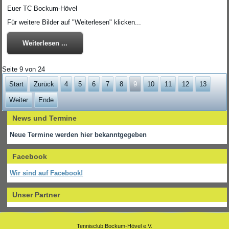
Euer TC Bockum-Hövel
Für weitere Bilder auf "Weiterlesen" klicken...
Weiterlesen ...
Seite 9 von 24
Start
Zurück
4
5
6
7
8
9
10
11
12
13
Weiter
Ende
News und Termine
Neue Termine werden hier bekanntgegeben
Facebook
Wir sind auf Facebook!
Unser Partner
Tennisclub Bockum-Hövel e.V.