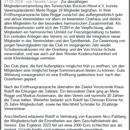
17.03.2024 - von Hendrik Lange -
Zur diesjährigen
Mitgliederversammlung des Tennisclubs Bockum-Hövel e.V. konnte
Vereinspräsidentin Merle Rogge 19 Mitglieder begrüßen. In Ihrer
Eröffnungsansprache lobte Rogge zunächst das außergewöhnlich gute
und aktive Vereinsleben vor allem im bewirteten Clubhaus und dankte
allen Mitgliedern für den besonders harmonischen Zusammenhalt. Als
Breitensportverein sieht sich der TCBH in der Verpflichtung, allen
Mitgliedern ein harmonisches Umfeld zur Freizeitgestaltung zu bieten.
Ein zentrales Anliegen des Vereins ist und bleibt die Integration neuer
Mitglieder in das Vereinsleben und den Sportbetrieb. Zur Gewinnung von
jungen Neumitgliedern hat der Club im vergangenen Jahr wieder
Schultennisaktionen mit der Overberg- und der Von-Vincke-Schule
veranstaltet, und war auch auf dem Höveler Kinderschützenfest mit
einer Kleinfeldanlage vertreten.
Der Club plant, die fünf Außenplätze möglichst früh zu eröffnen, um den
Mitgliedern eine möglichst lange Sommersaison bieten zu können. Gute
Witterung vorausgesetzt ist eine Eröffnung spätestens kurz nach den
Osterferien geplant.
Nach der Eröffnungsansprache übernahm der Zweite Vorsitzende Klaus
Roloff die Ehrungen der Jubilare. Ein besonderer Dank ging an Merle
Rogge und Markus Aistermann, die dem Verein seit nunmehr 30 Jahren
die Treue halten. Weiterhin bedankt sich Roloff bei Christian Klönne für
25 Jahre Mitgliedschaft, sowie bei Mechthild Schröder für 20-jährige
Vereinstreue.
Anschließend erläuterte Roloff in Vertretung von Kassierer Nico Pattberg
der Mitgliederschaft die Einzelheiten aus dem Geschäftsbetrieb des
Vereins. Das Ergebnis 2023 fiel um etwa 2000 Euro schlechter aus als
geplant. Gründe hierfür sind mehrere notwendig gewordene