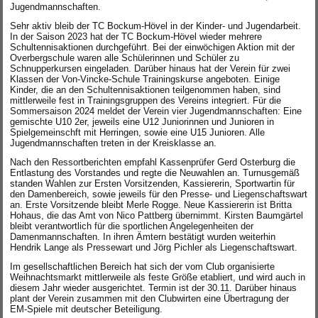
Jugendmannschaften.
Sehr aktiv bleib der TC Bockum-Hövel in der Kinder- und Jugendarbeit.
In der Saison 2023 hat der TC Bockum-Hövel wieder mehrere
Schultennisaktionen durchgeführt. Bei der einwöchigen Aktion mit der
Overbergschule waren alle Schülerinnen und Schüler zu
Schnupperkursen eingeladen. Darüber hinaus hat der Verein für zwei
Klassen der Von-Vincke-Schule Trainingskurse angeboten. Einige
Kinder, die an den Schultennisaktionen teilgenommen haben, sind
mittlerweile fest in Trainingsgruppen des Vereins integriert. Für die
Sommersaison 2024 meldet der Verein vier Jugendmannschaften: Eine
gemischte U10 2er, jeweils eine U12 Juniorinnen und Junioren in
Spielgemeinschft mit Herringen, sowie eine U15 Junioren. Alle
Jugendmannschaften treten in der Kreisklasse an.
Nach den Ressortberichten empfahl Kassenprüfer Gerd Osterburg die
Entlastung des Vorstandes und regte die Neuwahlen an. Turnusgemäß
standen Wahlen zur Ersten Vorsitzenden, Kassiererin, Sportwartin für
den Damenbereich, sowie jeweils für den Presse- und Liegenschaftswart
an. Erste Vorsitzende bleibt Merle Rogge. Neue Kassiererin ist Britta
Hohaus, die das Amt von Nico Pattberg übernimmt. Kirsten Baumgärtel
bleibt verantwortlich für die sportlichen Angelegenheiten der
Damenmannschaften. In ihren Ämtern bestätigt wurden weiterhin
Hendrik Lange als Pressewart und Jörg Pichler als Liegenschaftswart.
Im gesellschaftlichen Bereich hat sich der vom Club organisierte
Weihnachtsmarkt mittlerweile als feste Größe etabliert, und wird auch in
diesem Jahr wieder ausgerichtet. Termin ist der 30.11. Darüber hinaus
plant der Verein zusammen mit den Clubwirten eine Übertragung der
EM-Spiele mit deutscher Beteiligung.