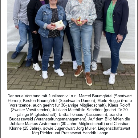
Der neue Vorstand mit Jubilaren v.l.n.r.: Marcel Baumgärtel (Sportwart
Herren), Kirsten Baumgärtel (Sportwartin Damen), Merle Rogge (Erste
Vorsitzende, auch geehrt für 30-jährige Mitgliedschaft), Klaus Roloff
(Zweiter Vorsitzender), Jubilarin Mechthild Schröder (geehrt für 20-
jährige Mitgliedschaft), Britta Hohaus (Kassiererin), Sandra
Budaszewski (Veranstaltungsmanagement). Auf dem Bild fehlen die
Jubilare Markus Aistermann (30 Jahre Mitgliedschaft) und Christian
Klönne (25 Jahre), sowie Jugendwart Jörg Müller, Liegenschaftswart
Jörg Pichler und Pressewart Hendrik Lange