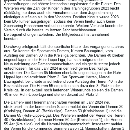
Anschaffungen und höhere Instandhaltungskosten für die Plätze. Des
Weiteren war die Zahl der Kinder in den Trainingsgruppen 2023 leicht
rückläufig, so dass auch die Einnahmen aus dem Jugendtraining
niederiger ausfielen als in den Vorjahren. Darüber hinaus wurde 2023
kein LK-Turnier ausgetragen, sodass der Verein hierfür auch keine
Sponsoring-Einnahmen verbuchen konnte. Weitere Verluste konnte der
Verein durch die bereits im letzten Jahr beschlossenen
Beitragserhöhungen abfedern. Die Mitgliederzahl ist annähernd
konstant.
Durchweg erfolgreich fällt die sportliche Bilanz des vergangenen Jahres
aus. So konnte die Sportwartin Damen, Kirsten Baumgärtel, vom
Aufstieg der Damen 30 in die Kreisliga berichten. Die Damen 40 blieben
ungeschlagen in der Ruhr-Lippe-Liga, hat sich aufgrund der
Neuausrichtung der Damenmannschaften und einiger Austritte jedoch
entschlossen, für das Jahr 2024 in der niedrigeren Bezirksliga
anzutreten. Die Damen 65 blieben ebenfalls ungeschlagen in der Ruhr-
Lippe-Liga und erreichten Platz 2. Der Sportwart Herren, Marcel
Baumgärtel, berichtete anschließend vom Aufstieg der Herren 40 in die
Bezirksklasse. Die Herren 55 erspielten sich dazu den 3. Platz in der
Kreisliga. In der aktuell noch laufenden Winterrunde spielen die Damen
40 in der Ruhr-Lippe-Liga und stehen derzeit auf Platz 3.
Die Damen- und Herrenmannschaften werden im Jahr 2024 neu
strukturiert. In der kommenden Saison meldet der Verein die Damen 30
(Kreisliga), Damen 40 (Bezirksliga), Damen 50 (Kreisklasse 1) und die
Damen 65 (Ruhr-Lippe-Liga). Des Weiteren meldet der Verein die Herren
40 (Bezirksklasse), die neue Herren 50 4er (Kreisklasse 1), die Herren
55 4er (Kreisliga) und die Herren-Hobbymannschaft. Insgesamt meldet
der Verein für die kommende Sommersaison 11 Mannschaften, davon 3