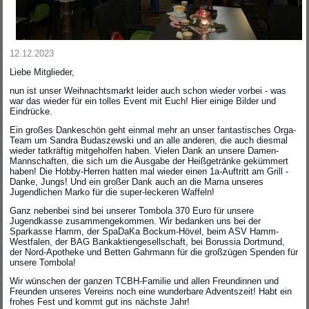
12.12.2023
Liebe Mitglieder,
nun ist unser Weihnachtsmarkt leider auch schon wieder vorbei - was
war das wieder für ein tolles Event mit Euch! Hier einige Bilder und
Eindrücke.
Ein großes Dankeschön geht einmal mehr an unser fantastisches Orga-
Team um Sandra Budaszewski und an alle anderen, die auch diesmal
wieder tatkräftig mitgeholfen haben. Vielen Dank an unsere Damen-
Mannschaften, die sich um die Ausgabe der Heißgetränke gekümmert
haben! Die Hobby-Herren hatten mal wieder einen 1a-Auftritt am Grill -
Danke, Jungs! Und ein großer Dank auch an die Mama unseres
Jugendlichen Marko für die super-leckeren Waffeln!
Ganz nebenbei sind bei unserer Tombola 370 Euro für unsere
Jugendkasse zusammengekommen. Wir bedanken uns bei der
Sparkasse Hamm, der SpaDaKa Bockum-Hövel, beim ASV Hamm-
Westfalen, der BAG Bankaktiengesellschaft, bei Borussia Dortmund,
der Nord-Apotheke und Betten Gahrmann für die großzügen Spenden für
unsere Tombola!
Wir wünschen der ganzen TCBH-Familie und allen Freundinnen und
Freunden unseres Vereins noch eine wunderbare Adventszeit! Habt ein
frohes Fest und kommt gut ins nächste Jahr!