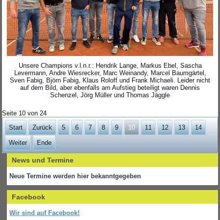
Unsere Champions v.l.n.r.: Hendrik Lange, Markus Ebel, Sascha
Levermann, Andre Wiesrecker, Marc Weinandy, Marcel Baumgärtel,
Sven Fabig, Björn Fabig, Klaus Roloff und Frank Michaeli. Leider nicht
auf dem Bild, aber ebenfalls am Aufstieg beteiligt waren Dennis
Schenzel, Jörg Müller und Thomas Jäggle
Seite 10 von 24
Start
Zurück
5
6
7
8
9
10
11
12
13
14
Weiter
Ende
News und Termine
Neue Termine werden hier bekanntgegeben
Facebook
Wir sind auf Facebook!