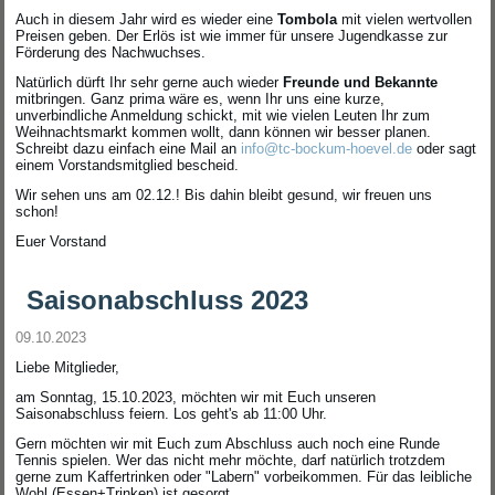
Auch in diesem Jahr wird es wieder eine
Tombola
mit vielen wertvollen
Preisen geben. Der Erlös ist wie immer für unsere Jugendkasse zur
Förderung des Nachwuchses.
Natürlich dürft Ihr sehr gerne auch wieder
Freunde und Bekannte
mitbringen. Ganz prima wäre es, wenn Ihr uns eine kurze,
unverbindliche Anmeldung schickt, mit wie vielen Leuten Ihr zum
Weihnachtsmarkt kommen wollt, dann können wir besser planen.
Schreibt dazu einfach eine Mail an
info@tc-bockum-hoevel.de
oder sagt
einem Vorstandsmitglied bescheid.
Wir sehen uns am 02.12.! Bis dahin bleibt gesund, wir freuen uns
schon!
Euer Vorstand
Saisonabschluss 2023
09.10.2023
Liebe Mitglieder,
am Sonntag, 15.10.2023, möchten wir mit Euch unseren
Saisonabschluss feiern. Los geht's ab 11:00 Uhr.
Gern möchten wir mit Euch zum Abschluss auch noch eine Runde
Tennis spielen. Wer das nicht mehr möchte, darf natürlich trotzdem
gerne zum Kaffertrinken oder "Labern" vorbeikommen. Für das leibliche
Wohl (Essen+Trinken) ist gesorgt.