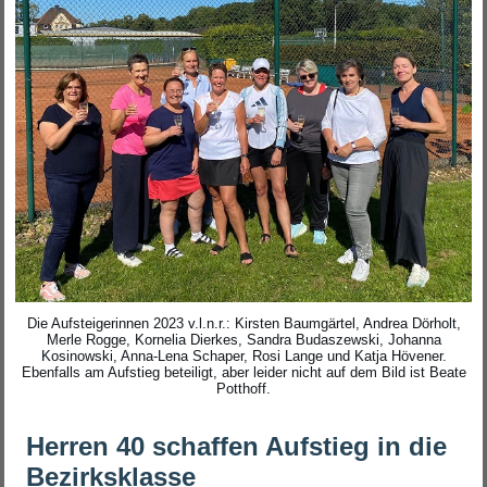
Die Aufsteigerinnen 2023 v.l.n.r.: Kirsten Baumgärtel, Andrea Dörholt,
Merle Rogge, Kornelia Dierkes, Sandra Budaszewski, Johanna
Kosinowski, Anna-Lena Schaper, Rosi Lange und Katja Hövener.
Ebenfalls am Aufstieg beteiligt, aber leider nicht auf dem Bild ist Beate
Potthoff.
Herren 40 schaffen Aufstieg in die
Bezirksklasse