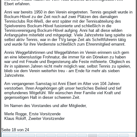
Ebert erfahren.
Anni war bereits 1950 in den Verein eingetreten. Tennis gespielt wurde in
Bockum-Hövel zu der Zeit noch auf zwei Plätzen des damaligen
Tennisclubs Rot-Weiß, der erst später mit der Tennisabteilung des
Spielvereins Bockum-Hövel fusionierte und schließlich in die
Tennisvereinigung Bockum-Hövel aufging. Anni hat all diese wilden
Anfangsjahre miterlebt und mitgeprägt. Viele Jahrzehnte lang spielte sie
selbst aktiv Tennis, war in der TVg lange Zeit als Schriftführerin tätig
und wurde für ihre Verdienste schließlich zum Ehrenmitglied ernannt.
Annis Weggefährtinnen und Weggefährten im Verein erinnern sich gern
an eine lebenslustige Frohnatur, die immer für ein Döneken zu haben
war und mit Freude und Begeisterung alle Feste mitfeierte. Obgleich es
ihr in späteren Jahren nicht mehr möglich war, selbst Tennis zu spielen,
blieb sie dem Verein weiterhin treu - am Ende für mehr als sieben
Jahrzehnte.
Am vergangenen Samstag ist Anni Ebert im Alter von 104 Jahren
verstorben. Ihren Angehörigen gilt unser herzliches Beileid und tief
empfundenes Mitgefühl. Wir wünschen ihrer Familie viel Kraft und
gegenseitigen Halt in dieser schweren Zeit.
Im Namen des Vorstandes und aller Mitglieder,
Merle Rogge, Erste Vorsitzende
Klaus Roloff, Zweiter Vorsitzender
Seite 18 von 24