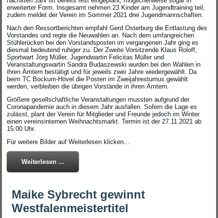
nächsten Jahr ist bereits fest eingeplant, möglicherweise sogar in
erweiterter Form. Insgesamt nehmen 23 Kinder am Jugendtraining teil,
zudem meldet der Verein im Sommer 2021 drei Jugendmannschaften.
Nach den Ressortberichten empfahl Gerd Osterburg die Entlastung des
Vorstandes und regte die Neuwahlen an. Nach dem umfangreichen
Stühlerücken bei den Vorstandsposten im vergangenen Jahr ging es
diesmal bedeutend ruhiger zu. Der Zweite Vorsitzende Klaus Roloff,
Sportwart Jörg Müller, Jugendwartin Felicitas Müller und
Veranstaltungswartin Sandra Budaszewski wurden bei den Wahlen in
ihren Ämtern bestätigt und für jeweils zwei Jahre wiedergewählt. Da
beim TC Bockum-Hövel die Posten im Zweijahresturnus gewählt
werden, verbleiben die übrigen Vorstände in ihren Ämtern.
Größere gesellschaftliche Veranstaltungen mussten aufgrund der
Coronapandemie auch in diesem Jahr ausfallen. Sofern die Lage es
zulässt, plant der Verein für Mitglieder und Freunde jedoch im Winter
einen vereinsinternen Weihnachtsmarkt. Termin ist der 27.11.2021 ab
15:00 Uhr.
Für weitere Bilder auf Weiterlesen klicken...
Weiterlesen ...
Maike Sybrecht gewinnt
Westfalenmeistertitel