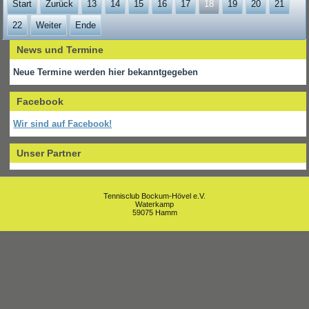
Start
Zurück
13
14
15
16
17
18
19
20
21
22
Weiter
Ende
News und Termine
Neue Termine werden hier bekanntgegeben
Facebook
Wir sind auf Facebook!
Unser Partner
Tennisclub Bockum-Hövel e.V.
Waterkamp
59075 Hamm