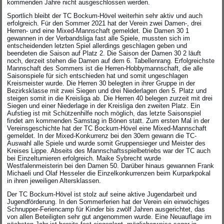
kommenden Jahre nicht ausgeschlossen werden.
Sportlich bleibt der TC Bockum-Hövel weiterhin sehr aktiv und auch
erfolgreich. Für den Sommer 2021 hat der Verein zwei Damen-, drei
Herren- und eine Mixed-Mannschaft gemeldet. Die Damen 30 1
gewannen in der Verbandsliga fast alle Spiele, mussten sich im
entscheidenden letzten Spiel allerdings geschlagen geben und
beendeten die Saison auf Platz 2. Die Saison der Damen 30 2 läuft
noch, derzeit stehen die Damen auf dem 6. Tabellenrang. Erfolgreichste
Mannschaft des Sommers ist die Herren-Hobbymannschaft, die alle
Saisonspiele für sich entschieden hat und somit ungeschlagen
Kreismeister wurde. Die Herren 30 belegten in ihrer Gruppe in der
Bezirksklasse mit zwei Siegen und drei Niederlagen den 5. Platz und
steigen somit in die Kreisliga ab. Die Herren 40 belegen zurzeit mit drei
Siegen und einer Niederlage in der Kreisliga den zweiten Platz. Ein
Aufstieg ist mit Schützenhilfe noch möglich, das letzte Saisonspiel
findet am kommenden Samstag in Bönen statt. Zum ersten Mal in der
Vereinsgeschichte hat der TC Bockum-Hövel eine Mixed-Mannschaft
gemeldet. In der Mixed-Konkurrenz bei den 30ern gewann die TC-
Auswahl alle Spiele und wurde somit Gruppensieger und Meister des
Kreises Lippe. Abseits des Mannschaftsspielbetriebs war der TC auch
bei Einzelturnieren erfolgreich. Maike Sybrecht wurde
Westfalenmeisterin bei den Damen 50. Darüber hinaus gewannen Frank
Michaeli und Olaf Hesseler die Einzelkonkurrenzen beim Kurparkpokal
in ihren jeweiligen Altersklassen.
Der TC Bockum-Hövel ist stolz auf seine aktive Jugendarbeit und
Jugendförderung. In den Sommerferien hat der Verein ein einwöchiges
Schnupper-Feriencamp für Kinder bis zwölf Jahren ausgerichtet, das
von allen Beteiligten sehr gut angenommen wurde. Eine Neuauflage im