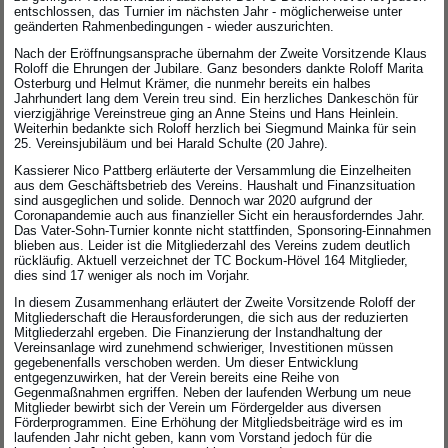
entschlossen, das Turnier im nächsten Jahr - möglicherweise unter
geänderten Rahmenbedingungen - wieder auszurichten.
Nach der Eröffnungsansprache übernahm der Zweite Vorsitzende Klaus
Roloff die Ehrungen der Jubilare. Ganz besonders dankte Roloff Marita
Osterburg und Helmut Krämer, die nunmehr bereits ein halbes
Jahrhundert lang dem Verein treu sind. Ein herzliches Dankeschön für
vierzigjährige Vereinstreue ging an Anne Steins und Hans Heinlein.
Weiterhin bedankte sich Roloff herzlich bei Siegmund Mainka für sein
25. Vereinsjubiläum und bei Harald Schulte (20 Jahre).
Kassierer Nico Pattberg erläuterte der Versammlung die Einzelheiten
aus dem Geschäftsbetrieb des Vereins. Haushalt und Finanzsituation
sind ausgeglichen und solide. Dennoch war 2020 aufgrund der
Coronapandemie auch aus finanzieller Sicht ein herausforderndes Jahr.
Das Vater-Sohn-Turnier konnte nicht stattfinden, Sponsoring-Einnahmen
blieben aus. Leider ist die Mitgliederzahl des Vereins zudem deutlich
rückläufig. Aktuell verzeichnet der TC Bockum-Hövel 164 Mitglieder,
dies sind 17 weniger als noch im Vorjahr.
In diesem Zusammenhang erläutert der Zweite Vorsitzende Roloff der
Mitgliederschaft die Herausforderungen, die sich aus der reduzierten
Mitgliederzahl ergeben. Die Finanzierung der Instandhaltung der
Vereinsanlage wird zunehmend schwieriger, Investitionen müssen
gegebenenfalls verschoben werden. Um dieser Entwicklung
entgegenzuwirken, hat der Verein bereits eine Reihe von
Gegenmaßnahmen ergriffen. Neben der laufenden Werbung um neue
Mitglieder bewirbt sich der Verein um Fördergelder aus diversen
Förderprogrammen. Eine Erhöhung der Mitgliedsbeiträge wird es im
laufenden Jahr nicht geben, kann vom Vorstand jedoch für die