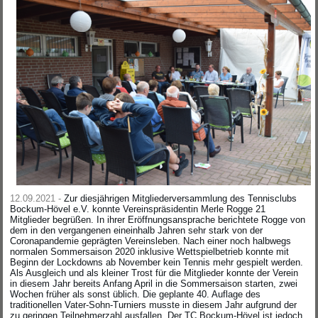
12.09.2021 -
Zur diesjährigen Mitgliederversammlung des Tennisclubs
Bockum-Hövel e.V. konnte Vereinspräsidentin Merle Rogge 21
Mitglieder begrüßen. In ihrer Eröffnungsansprache berichtete Rogge von
dem in den vergangenen eineinhalb Jahren sehr stark von der
Coronapandemie geprägten Vereinsleben. Nach einer noch halbwegs
normalen Sommersaison 2020 inklusive Wettspielbetrieb konnte mit
Beginn der Lockdowns ab November kein Tennis mehr gespielt werden.
Als Ausgleich und als kleiner Trost für die Mitglieder konnte der Verein
in diesem Jahr bereits Anfang April in die Sommersaison starten, zwei
Wochen früher als sonst üblich. Die geplante 40. Auflage des
traditionellen Vater-Sohn-Turniers musste in diesem Jahr aufgrund der
zu geringen Teilnehmerzahl ausfallen. Der TC Bockum-Hövel ist jedoch