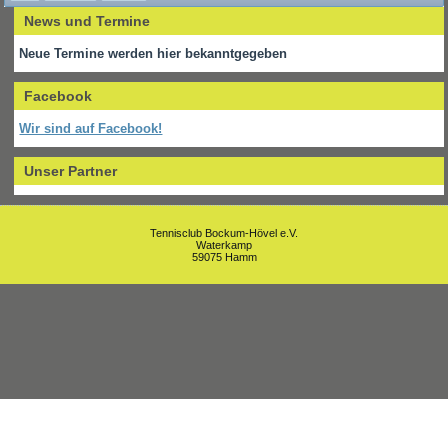
News und Termine
Neue Termine werden hier bekanntgegeben
Facebook
Wir sind auf Facebook!
Unser Partner
Tennisclub Bockum-Hövel e.V.
Waterkamp
59075 Hamm
Um unsere Webseite für Sie optimal zu gestalten und fortlaufend
verbessern zu können, verwenden wir Cookies. Durch die weitere
Nutzung der Webseite stimmen Sie der Verwendung von Cookies zu.