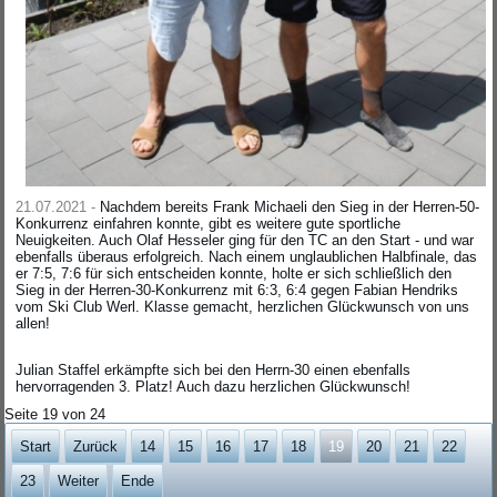
21.07.2021 -
Nachdem bereits Frank Michaeli den Sieg in der Herren-50-
Konkurrenz einfahren konnte, gibt es weitere gute sportliche
Neuigkeiten. Auch Olaf Hesseler ging für den TC an den Start - und war
ebenfalls überaus erfolgreich. Nach einem unglaublichen Halbfinale, das
er 7:5, 7:6 für sich entscheiden konnte, holte er sich schließlich den
Sieg in der Herren-30-Konkurrenz mit 6:3, 6:4 gegen Fabian Hendriks
vom Ski Club Werl. Klasse gemacht, herzlichen Glückwunsch von uns
allen!
Julian Staffel erkämpfte sich bei den Herrn-30 einen ebenfalls
hervorragenden 3. Platz! Auch dazu herzlichen Glückwunsch!
Seite 19 von 24
Start
Zurück
14
15
16
17
18
19
20
21
22
23
Weiter
Ende